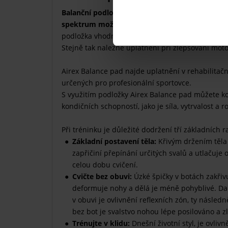
Balanční podložka Airex Balance pad je určena p
spektrum možných cvičení
. Díky svým nestabili
podložka vhodná pro prevenci a rehabilitaci or
Stejně tak nalezne uplatnění při zlepšování moto
Airex Balance pad najde uplatnění v rehabilitačn
určených pro profesionální sportovce.
S využitím podložky Airex Balance pad můžete k
kondičních schopností, jako je síla, vytrvalost a 
Při tréninku je důležité dodržení tří základních r
Základní postavení těla:
Křivým držením těla 
zapřičiní přepínání určitých svalů a utlačuje
celou dobu cvičení.
Cvičte bez obuvi:
Úzké špičky v botách zakřiv
deformuje nohy a dělá je méně pohyblivé. Da
v obuvi je ovlivnění reflexních zón, ty následn
bez bot je svalstvo nohou lépe posilováno a zl
Trénujte v klidu:
Dnešní životní styl, je ovliv