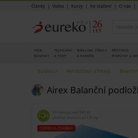
Články
|
Videa
|
Kurzy
|
Ke stažení
|
O nás
AKCE,
TEJPOVÁNÍ
RAŠELINA, ZÁBALY
PŘÍSTROJE
NOVINKY
A TEJPY
A PARAFÍN
POMŮCKY A VY
Eureko.cz
Rehabilitace a fitness
Balanční
Airex Balanční podlož
Při nákupu nad
990 Kč
platíme dopravu po ČR my
DOPRAVA ZDARMA