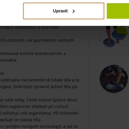
ro trénink a terapii pokrývající široké
Upravit
zujícím vlastnostem je tato balanční
topedicko-traumatologických onemocnění.
rických dovedností a zručností.
ích centrech i ve sportovních centrech
ombinovat trénink koordinačních a
rovnováha.
ad:
zatěžujete nerovnoměrně lidské tělo a to
 orgány. Dodržujte správné držení těla po
ují vaše nohy. Časté nošení špatné obuvi
lším negativním efektem při cvičení
ě ovlivňují celý organismus. Při trénování
epšuje se statika těla.
něn rychlým rozvojem technologií, a tak se