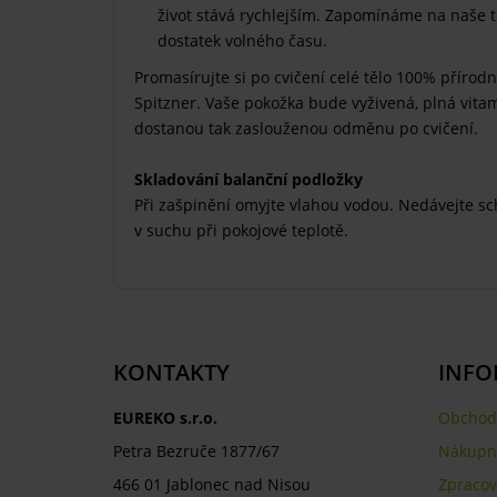
život stává rychlejším. Zapomínáme na naše těl
dostatek volného času.
Promasírujte si po cvičení celé tělo 100% přírod
Spitzner. Vaše pokožka bude vyživená, plná vita
dostanou tak zaslouženou odměnu po cvičení.
Skladování balanční podložky
Při zašpinění omyjte vlahou vodou. Nedávejte sc
v suchu při pokojové teplotě.
KONTAKTY
INFO
EUREKO s.r.o.
Obchod
Petra Bezruče 1877/67
Nákupní
466 01 Jablonec nad Nisou
Zpracov