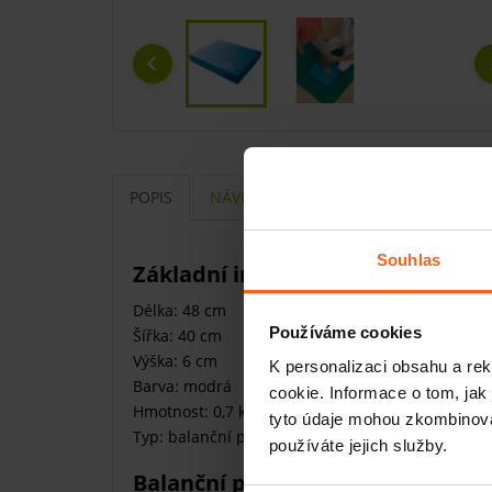
POPIS
NÁVODY
Souhlas
Základní informace
Délka: 48 cm
Používáme cookies
Šířka: 40 cm
Výška: 6 cm
K personalizaci obsahu a re
Barva: modrá
cookie. Informace o tom, jak
Hmotnost: 0,7 kg
tyto údaje mohou zkombinovat
Typ: balanční podložky
používáte jejich služby.
Balanční podložka zlepší motori