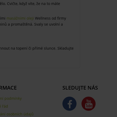
o. Cvičte, když víte, že na to máte
ními
masážními oleji
Wellness od firmy
minů a promaštěná. Svaly se uvolní a
hnout na topení či přímé slunce. Skladujte
RMACE
SLEDUJTE NÁS
ní podmínky
 řád
ání osobních údajů