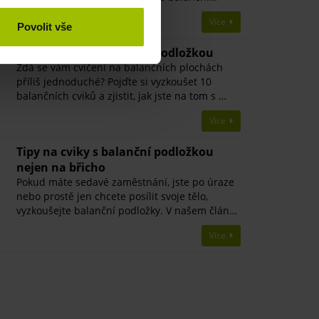
Více
Povolit vše
Tipy na cviky s balanční podložkou
Zdá se vám cvičení na balančních plochách
příliš jednoduché? Pojďte si vyzkoušet 10
balančních cviků a zjistit, jak jste na tom s …
Více
Tipy na cviky s balanční podložkou
nejen na břicho
Pokud máte sedavé zaměstnání, jste po úraze
nebo prostě jen chcete posílit svoje tělo,
vyzkoušejte balanční podložky. V našem člán…
Více