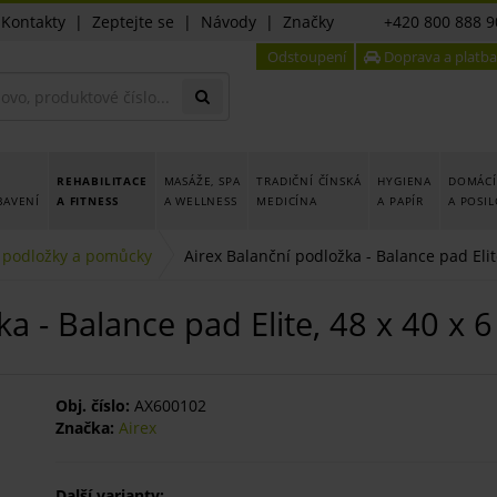
|
Kontakty
|
Zeptejte se
|
Návody
|
Značky
+420 800 888 9
Odstoupení
Doprava a platba
REHABILITACE
MASÁŽE, SPA
TRADIČNÍ ČÍNSKÁ
HYGIENA
DOMÁCÍ
BAVENÍ
A FITNESS
A WELLNESS
MEDICÍNA
A PAPÍR
A POSI
 podložky a pomůcky
Airex Balanční podložka - Balance pad Elit
ka - Balance pad Elite, 48 x 40 x
Obj. číslo:
AX600102
Značka:
Airex
Další varianty: