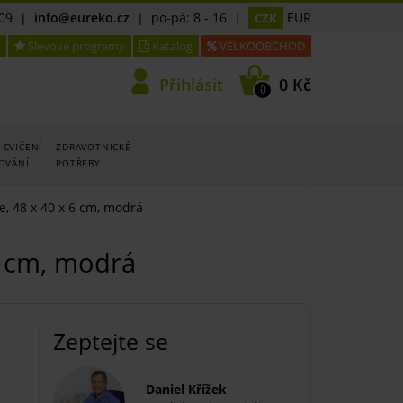
09
|
info@eureko.cz
| po-pá: 8 - 16 |
EUR
CZK
Slevové programy
Katalog
VELKOOBCHOD
Přihlásit
0 Kč
0
 CVIČENÍ
ZDRAVOTNICKÉ
LOVÁNÍ
POTŘEBY
e, 48 x 40 x 6 cm, modrá
 6 cm, modrá
Zeptejte se
Daniel Křížek