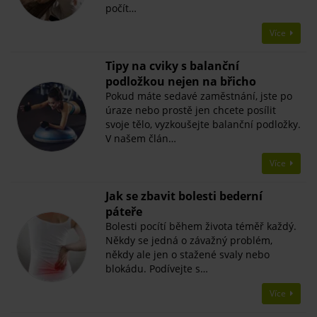
počít…
Více
Tipy na cviky s balanční
podložkou nejen na břicho
Pokud máte sedavé zaměstnání, jste po
úraze nebo prostě jen chcete posílit
svoje tělo, vyzkoušejte balanční podložky.
V našem člán…
Více
Jak se zbavit bolesti bederní
páteře
Bolesti pocítí během života téměř každý.
Někdy se jedná o závažný problém,
někdy ale jen o stažené svaly nebo
blokádu. Podívejte s…
Více