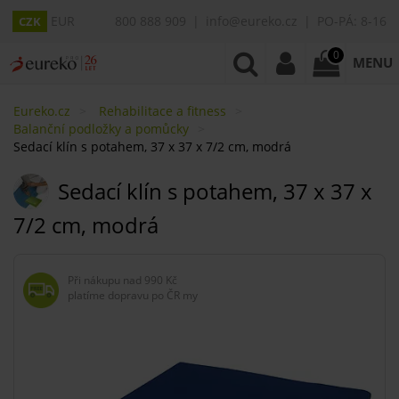
EUR
800 888 909
info@eureko.cz
PO-PÁ: 8-16
CZK
0
MENU
Eureko.cz
Rehabilitace a fitness
Balanční podložky a pomůcky
Sedací klín s potahem, 37 x 37 x 7/2 cm, modrá
Sedací klín s potahem, 37 x 37 x
7/2 cm, modrá
Při nákupu nad
990 Kč
platíme dopravu po ČR my