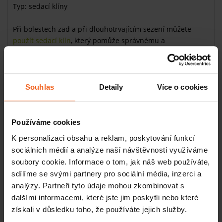
Typ: sedací klíny
Při bolestech zad a při dlouhotrvajícím sezení můžete
použít sedací klín
, který pomůže správnému a
vzpřímenému sedu. Speciální
podložku
můžete použít jak
doma tak v kanceláři, a dovede vás ke správnému držení
těla. Potah je vyroben z bavlny, možnost praní do 30°C.
Tvrdost kompozitní pěny je RG100.
Souhlas
Detaily
Více o cookies
Používáme cookies
K personalizaci obsahu a reklam, poskytování funkcí
sociálních médií a analýze naší návštěvnosti využíváme
Související produkty
soubory cookie. Informace o tom, jak náš web používáte,
sdílíme se svými partnery pro sociální média, inzerci a
Sedací klín Fit Sit, 38 cm, modrý
analýzy. Partneři tyto údaje mohou zkombinovat s
SKLADEM
dalšími informacemi, které jste jim poskytli nebo které
569 Kč
Více
získali v důsledku toho, že používáte jejich služby.