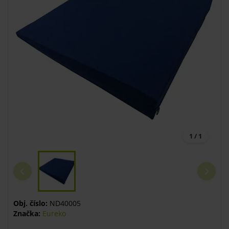
1 / 1
Obj. číslo:
ND40005
Značka:
Eureko