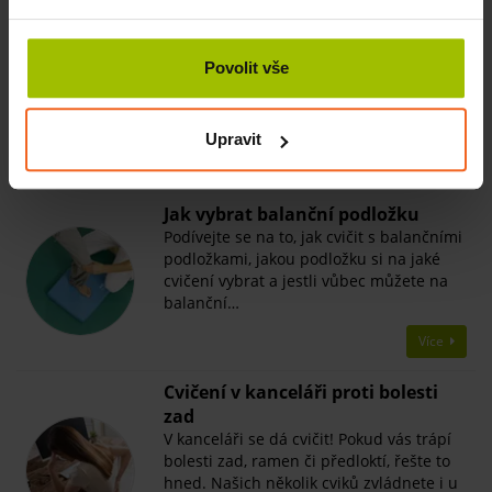
Overball Mambo, 26 cm, modrý
SKLADEM
Povolit vše
92 Kč
Více
132 Kč
Upravit
Související články
Jak vybrat balanční podložku
Podívejte se na to, jak cvičit s balančními
podložkami, jakou podložku si na jaké
cvičení vybrat a jestli vůbec můžete na
balanční…
Více
Cvičení v kanceláři proti bolesti
zad
V kanceláři se dá cvičit! Pokud vás trápí
bolesti zad, ramen či předloktí, řešte to
hned. Našich několik cviků zvládnete i u