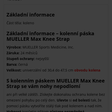
Základní informace
Část těla: koleno
Základní informace – kolenní páska
MUELLER Max Knee Strap
Výrobce:
MUELLER Sports Medicine, Inc.
Záruka:
24 měsíců
Stupeň ochrany:
nejvyšší
Barva:
černá
Velikost:
univerzální od 30,4 do 47,5 cm
obvodu kolena
S kolenním páskem MUELLER Max Knee
Strap se vám nohy nepodlomí
ani při velké zátěži. Získejte dokonalou ochranu kolene bez
omezení pohybu po celý den.
Ulevte
si
od bolesti
tak, že
pomocí pásku vytvoříte stálý tlak pod kolenem a nad ním.
Hybnost
končetin přitom
zůstane nezměněná
.