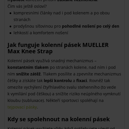
Čím vás ještě osloví?
kompresními články nad i pod kolenem a po obou
stranách
prodyšnou síťovinou pro
pohodlné nošení po celý den
lehkostí a komfortem nošení
Jak funguje kolenní pásek MUELLER
Max Knee Strap
Kolenní pásek využívá snadný mechanizmus –
konstantním tlakem
po stranách kolene, nad ním i pod
ním
snížíte zátěž
. Tlakem posílíte a zpevníte mechanizmus
čéšky a získáte tak
lepší kontrolu
a
fixaci
. Rovněž tak
omezíte vychýlení čtyřhlavého svalu stehenního (to vede
k vymílání pod čéškou) a snížíte riziko neúplného vymknutí
kloubu (subluxace). Někteří sportovci spoléhají na
tejpovací pásky
.
Kdy se spolehnout na kolenní pásek
Kolenní pásek využijete vždy, když potřebujete ulevit od