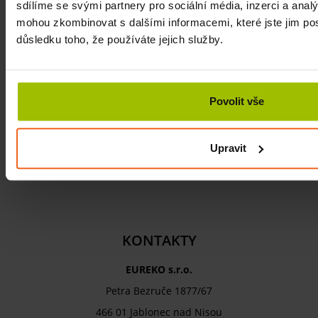
sdílíme se svými partnery pro sociální média, inzerci a analý
mohou zkombinovat s dalšími informacemi, které jste jim posk
Více
důsledku toho, že používáte jejich služby.
Jak si užít běhání a přežít ve zdraví
i maraton
Jak se připravit na běžecký závod? Na co
dávat pozor při maratonu? Co dělat po
Povolit vše
doběhnutí? Tyto a další otázky vám
odpoví náš článe…
Upravit
Více
KONTAKTY
EUREKO s.r.o.
Petra Bezruče 1877/67
466 01 Jablonec nad Nisou