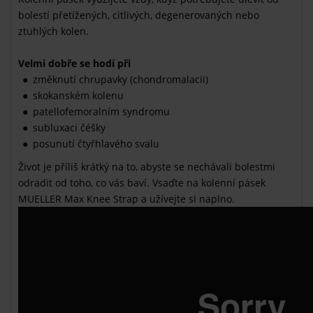
bolestí přetížených, citlivých, degenerovaných nebo
ztuhlých kolen.
Velmi dobře se hodí při
změknutí chrupavky (chondromalacii)
skokanském kolenu
patellofemoralním syndromu
subluxaci čéšky
posunutí čtyřhlavého svalu
Život je příliš krátký na to, abyste se nechávali bolestmi
odradit od toho, co vás baví. Vsaďte na kolenní pásek
MUELLER Max Knee Strap a užívejte si naplno.