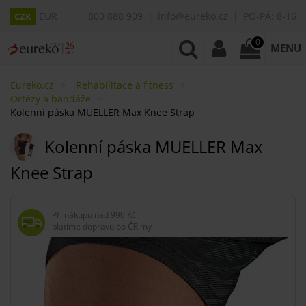
EUR
800 888 909
info@eureko.cz
PO-PÁ: 8-16
CZK
0
MENU
Eureko.cz
Rehabilitace a fitness
Ortézy a bandáže
Kolenní páska MUELLER Max Knee Strap
Kolenní páska MUELLER Max
Knee Strap
Při nákupu nad
990 Kč
platíme dopravu po ČR my