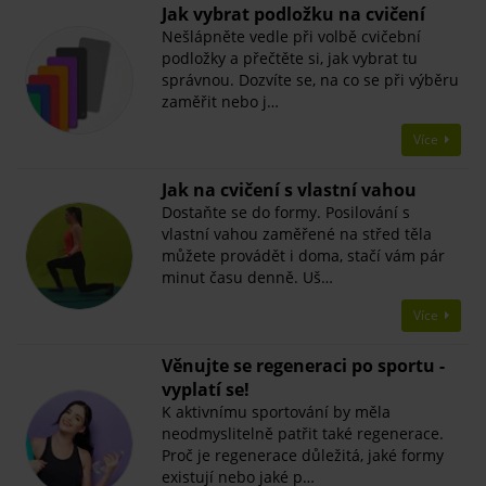
Jak vybrat podložku na cvičení
Nešlápněte vedle při volbě cvičební
podložky a přečtěte si, jak vybrat tu
správnou. Dozvíte se, na co se při výběru
zaměřit nebo j…
Více
​Jak na cvičení s vlastní vahou
Dostaňte se do formy. Posilování s
vlastní vahou zaměřené na střed těla
můžete provádět i doma, stačí vám pár
minut času denně. Uš…
Více
Věnujte se regeneraci po sportu -
vyplatí se!
K aktivnímu sportování by měla
neodmyslitelně patřit také regenerace.
Proč je regenerace důležitá, jaké formy
existují nebo jaké p…