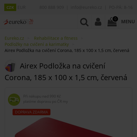
EUR
800 888 909
info@eureko.cz
PO-PÁ: 8-16
CZK
0
MENU
Eureko.cz
Rehabilitace a fitness
Podložky na cvičení a karimatky
Airex Podložka na cvičení Corona, 185 x 100 x 1,5 cm, červená
Airex Podložka na cvičení
Corona, 185 x 100 x 1,5 cm, červená
Při nákupu nad
990 Kč
platíme dopravu po ČR my
DOPRAVA ZDARMA