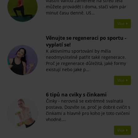
vlastní vahou zaměřené na střed těla
můžete provádět i doma, stačí vám pár
minut času denně. Uš…
Více
Věnujte se regeneraci po sportu -
vyplatí se!
K aktivnímu sportování by měla
neodmyslitelně patřit také regenerace.
Proč je regenerace důležitá, jaké formy
existují nebo jaké p…
Více
​6 tipů na cviky s činkami
Činky - nerovná se extrémně svalnatá
postava. Dozvíte se, proč je dobré cvičit s
činkami a hlavně pro koho je toto cvičení
vhodné.…
Více