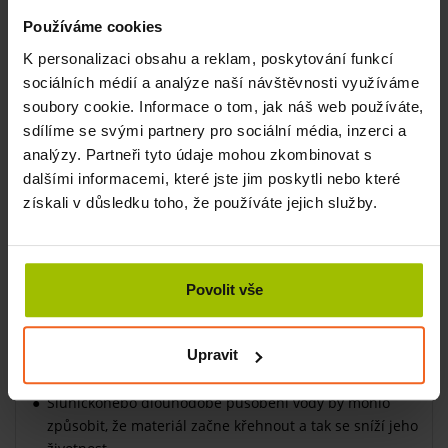
kvalitního materiálu s protiskluzovou úpravou.
Používáme cookies
Má antibakteriální povrch, který zabraňuje šíření bakterií a
mikroorganismů a tak je cvičení na ní hygienické. Je
K personalizaci obsahu a reklam, poskytování funkcí
neporézní, takže se v ní nedrží nečistoty a vlhkost.
sociálních médií a analýze naší návštěvnosti využíváme
soubory cookie. Informace o tom, jak náš web používáte,
Cvičební podložky Airex patří k nejlepším mezi podložkami
sdílíme se svými partnery pro sociální média, inzerci a
a proto jsou velmi oblíbené ve fitnesscentrech či
analýzy. Partneři tyto údaje mohou zkombinovat s
rehabilitačních provozech. Zažijte vy i vaši klienti komfort
dalšími informacemi, které jste jim poskytli nebo které
při cvičení. Nebudete chtít jinak.
získali v důsledku toho, že používáte jejich služby.
Údržba cvičební podložky je snadná
Ušpiněnou podložku otřete vlhkým hadrem a nechejte
ji volně uschnout. Nezavírejte vlhkou podložku do
Povolit vše
skříně ani ji nebalte do igelitu. Nikdy nečistěte
chemickými prostředky či rozpouštědly.
Upravit
Nevěšte přes prádelní šňůru či radiátory, vytlačily by se
do ní důlky, které se zpět do původního stavu nevrátí.
Sluníčkonebo dlouhodobé působení vody by mohlo
způsobit, že materiál začne křehnout a tak se sníží jeho