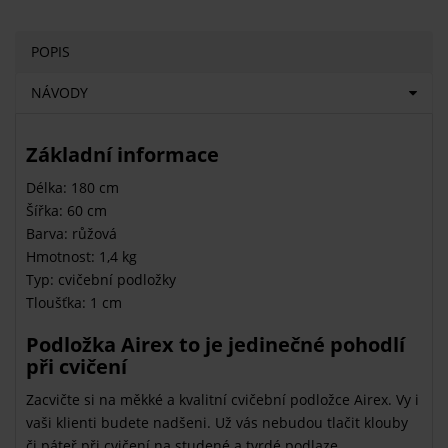
POPIS
NÁVODY
Základní informace
Délka: 180 cm
Šířka: 60 cm
Barva: růžová
Hmotnost: 1,4 kg
Typ: cvičební podložky
Tloušťka: 1 cm
Podložka Airex to je jedinečné pohodlí
při cvičení
Zacvičte si na měkké a kvalitní cvičební podložce Airex. Vy i
vaši klienti budete nadšeni. Už vás nebudou tlačit klouby
či páteř při cvičení na studené a tvrdé podlaze.