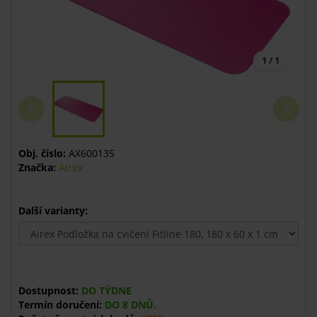
1 / 1
Obj. číslo:
AX600135
Značka:
Airex
Další varianty:
Dostupnost:
DO TÝDNE
Termín doručení:
DO 8 DNŮ.