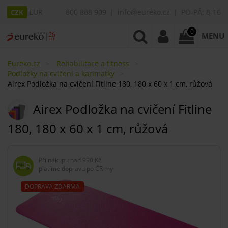
EUR
800 888 909
info@eureko.cz
PO-PÁ: 8-16
CZK
0
MENU
Eureko.cz
Rehabilitace a fitness
Podložky na cvičení a karimatky
Airex Podložka na cvičení Fitline 180, 180 x 60 x 1 cm, růžová
Airex Podložka na cvičení Fitline
180, 180 x 60 x 1 cm, růžová
Při nákupu nad
990 Kč
platíme dopravu po ČR my
DOPRAVA ZDARMA