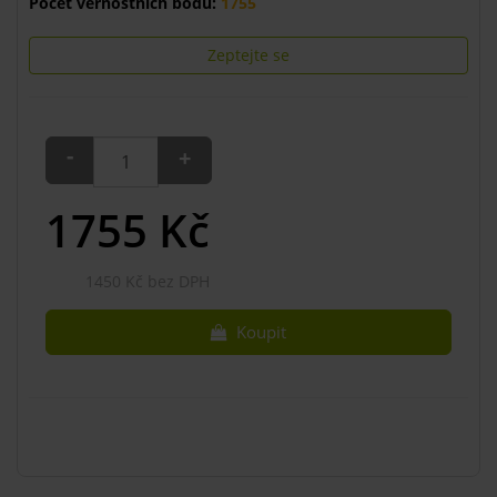
Počet věrnostních bodů:
1755
Zeptejte se
-
+
1755
Kč
1450 Kč bez DPH
Koupit