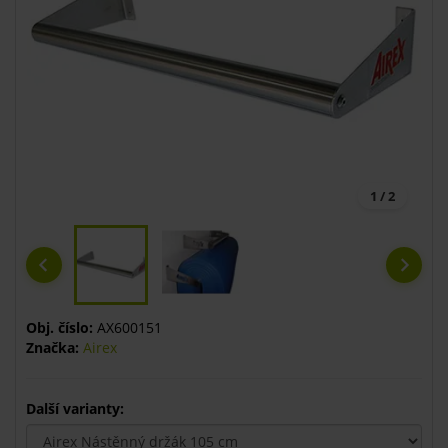
1 / 2
Obj. číslo:
AX600151
Značka:
Airex
Další varianty: