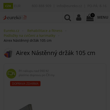
EUR
800 888 909
info@eureko.cz
PO-PÁ: 8-16
CZK
0
MENU
Eureko.cz
Rehabilitace a fitness
Podložky na cvičení a karimatky
Airex Nástěnný držák 105 cm
Airex Nástěnný držák 105 cm
Při nákupu nad
990 Kč
platíme dopravu po ČR my
DOPRAVA ZDARMA