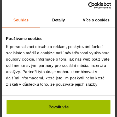
prostor v místnosti a zároveň šetří podložky, tím
prodlužuje jejich životnost.
Souhlas
Detaily
Více o cookies
Nástěnný držák vyhovuje podložkám Corona a Hercules.
Používáme cookies
Související produkty
K personalizaci obsahu a reklam, poskytování funkcí
sociálních médií a analýze naší návštěvnosti využíváme
Airex Podložka na cvičení Corona, 185 x 100 x
1,5 cm, antracit
soubory cookie. Informace o tom, jak náš web používáte,
SKLADEM
sdílíme se svými partnery pro sociální média, inzerci a
3630 Kč
Více
analýzy. Partneři tyto údaje mohou zkombinovat s
dalšími informacemi, které jste jim poskytli nebo které
Airex Podložka na cvičení Hercules, 200 x 100
získali v důsledku toho, že používáte jejich služby.
x 2,5 cm, modrá
DO TÝDNE
5990 Kč
Více
Povolit vše
Související články