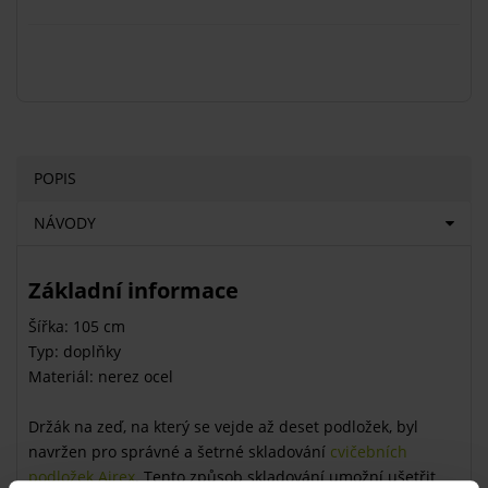
POPIS
NÁVODY
Základní informace
Šířka: 105 cm
Typ: doplňky
Materiál: nerez ocel
Držák na zeď, na který se vejde až deset podložek, byl
navržen pro správné a šetrné skladování
cvičebních
podložek Airex
. Tento způsob skladování umožní ušetřit