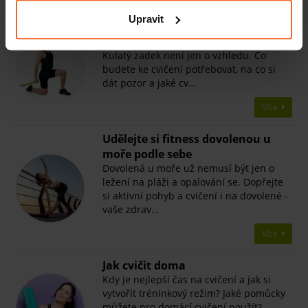
Upravit
​Cviky na zadek
Jak vyřešit povolené hýžďové svaly?
Kulatý zadek není jen o vzhledu. Co
budete ke cvičení potřebovat, na co si
dát pozor a jaké cv…
Více
​Udělejte si fitness dovolenou u
moře podle sebe
Dovolená u moře už nemusí být jen o
ležení na pláži a opalování se. Dopřejte
si aktivní pohyb a cvičení i na dovolené -
vaše zdrav…
Více
Jak cvičit doma
Kdy je nejlepší čas na cvičení a jak si
vytvořit tréninkový režim? Jaké pomůcky
můžete pro domácí cvičení použít?