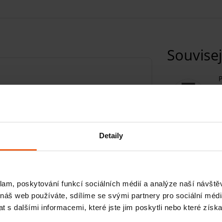
Souvisej
P
a
Detaily
V
dostupným na evropském trhu. Vyznačuje
klam, poskytování funkcí sociálních médií a analýze naší návšt
a jednoduchou manipulací. Cvičení na
I
 náš web používáte, sdílíme se svými partnery pro sociální média
ně poškodit vaše klouby a páteř,
 s dalšími informacemi, které jste jim poskytli nebo které získa
í podložkou Thera-pad.