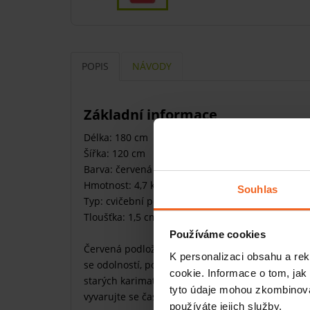
POPIS
NÁVODY
Základní informace
Délka: 180 cm
Šířka: 120 cm
Barva: červená
Hmotnost: 4,7 kg
Souhlas
Typ: cvičební podložky
Tloušťka: 1,5 cm
Používáme cookies
Červená podložka Thera-pad patří k nejlepším 
K personalizaci obsahu a re
se odolností, pohodlím, zdravotní nezávadností 
cookie. Informace o tom, jak
starých karimatkách nebo na zemi může nenávrat
tyto údaje mohou zkombinovat
vyvarujte se časté chyby a cvičte s profesionáln
používáte jejich služby.