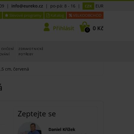
09
|
info@eureko.cz
| po-pá: 8 - 16 |
EUR
CZK
Slevové programy
Katalog
VELKOOBCHOD
Přihlásit
0 Kč
0
 CVIČENÍ
ZDRAVOTNICKÉ
LOVÁNÍ
POTŘEBY
1,5 cm, červená
á
Zeptejte se
Daniel Křížek