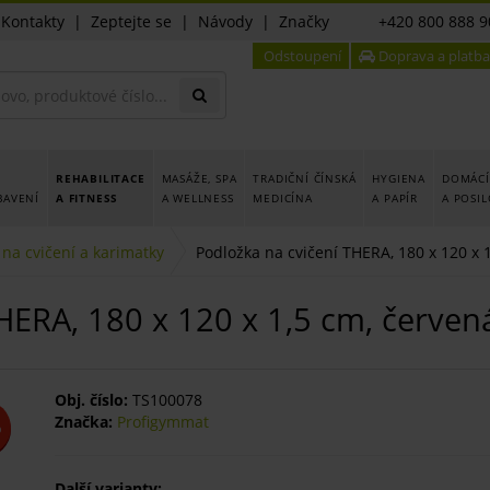
|
Kontakty
|
Zeptejte se
|
Návody
|
Značky
+420 800 888 9
Odstoupení
Doprava a platba
REHABILITACE
MASÁŽE, SPA
TRADIČNÍ ČÍNSKÁ
HYGIENA
DOMÁCÍ
BAVENÍ
A FITNESS
A WELLNESS
MEDICÍNA
A PAPÍR
A POSI
 na cvičení a karimatky
Podložka na cvičení THERA, 180 x 120 x 
HERA, 180 x 120 x 1,5 cm, červen
Obj. číslo:
TS100078
Značka:
Profigymmat
%
Další varianty: