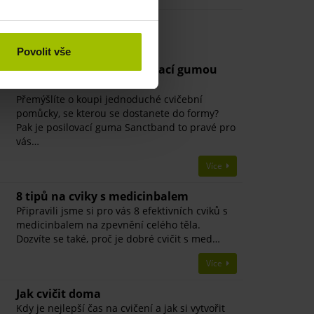
ící články
Povolit vše
8 tipů na cvičení s posilovací gumou
Sanctband
Přemýšlíte o koupi jednoduché cvičební
pomůcky, se kterou se dostanete do formy?
Pak je posilovací guma Sanctband to pravé pro
vás…
Více
8 tipů na cviky s medicinbalem
Připravili jsme si pro vás 8 efektivních cviků s
medicinbalem na zpevnění celého těla.
Dozvíte se také, proč je dobré cvičit s med…
Více
Jak cvičit doma
Kdy je nejlepší čas na cvičení a jak si vytvořit