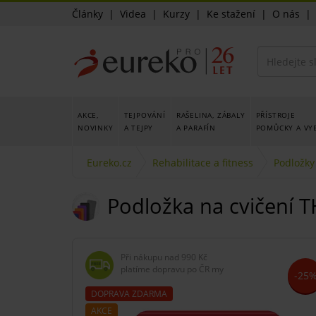
Články
|
Videa
|
Kurzy
|
Ke stažení
|
O nás
AKCE,
TEJPOVÁNÍ
RAŠELINA, ZÁBALY
PŘÍSTROJE
NOVINKY
A TEJPY
A PARAFÍN
POMŮCKY A VY
Eureko.cz
Rehabilitace a fitness
Podložky
Podložka na cvičení T
Při nákupu nad
990 Kč
platíme dopravu po ČR my
-25
DOPRAVA ZDARMA
AKCE