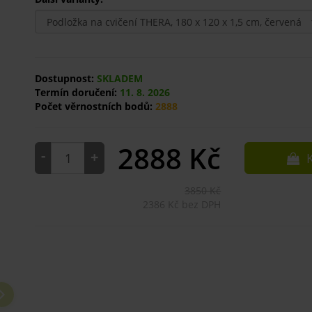
Dostupnost:
SKLADEM
Termín doručení:
11. 8. 2026
Počet věrnostních bodů:
2888
2888
Kč
-
+
K
3850 Kč
2386 Kč bez DPH