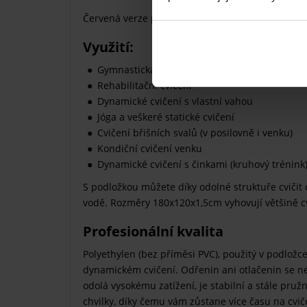
Červená verze podložky je optimistická a originál
Využití:
Gymnastická příprava
Rehabilitační cvičení
Dynamické cvičení s vlastní vahou
Jóga a veškeré statické cvičení
Cvičení břišních svalů (v posilovně i venku)
Kondiční cvičení venku
Dynamické cvičení s činkami (kruhový trénink
S podložkou můžete díky odolné struktuře cvičit d
vodě. Rozměry 180x120x1,5cm vyhovují většině cv
Profesionální kvalita
Polyethylen (bez příměsi PVC), použitý v podložce
dynamickém cvičení. Odřenin ani otlačenin se ne
odolá vysokému zatížení, je stabilní a stále pruž
chvilky, díky čemu vám zůstane více času na cvič