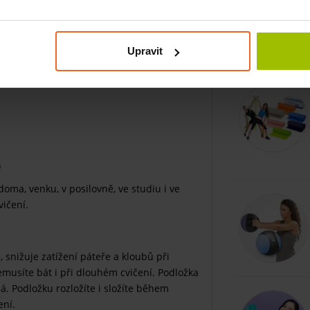
ní.
Souvisej
Upravit
)
oma, venku, v posilovně, ve studiu i ve
ičení.
, snižuje zatížení páteře a kloubů při
musíte bát i při dlouhém cvičení. Podložka
ná. Podložku rozložíte i složíte během
ení.