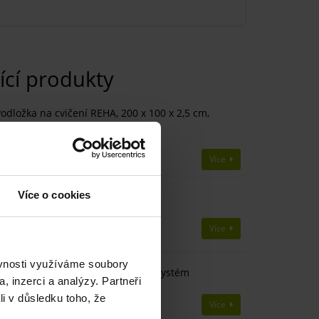
ící produkty
odložka na cvičení REHA, 200 x 100 x 2,5 cm,
ntracit
SKLADEM
3762 Kč
Více
4180 Kč
Více o cookies
ozík na podložky
DO 2 TÝDNŮ
4120 Kč
Více
ěvnosti využíváme soubory
ndividuální nastavitelný závěsný systém
, inzerci a analýzy. Partneři
SKLADEM
li v důsledku toho, že
1200 Kč
Více