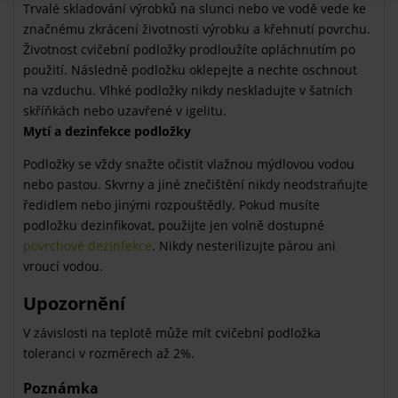
Trvalé skladování výrobků na slunci nebo ve vodě vede ke
značnému zkrácení životnosti výrobku a křehnutí povrchu.
Životnost cvičební podložky prodloužíte opláchnutím po
použití. Následně podložku oklepejte a nechte oschnout
na vzduchu. Vlhké podložky nikdy neskladujte v šatních
skříňkách nebo uzavřené v igelitu.
Mytí a dezinfekce podložky
Podložky se vždy snažte očistit vlažnou mýdlovou vodou
nebo pastou. Skvrny a jiné znečištění nikdy neodstraňujte
ředidlem nebo jinými rozpouštědly. Pokud musíte
podložku dezinfikovat, použijte jen volně dostupné
povrchové dezinfekce
. Nikdy nesterilizujte párou ani
vroucí vodou.
Upozornění
V závislosti na teplotě může mít cvičební podložka
toleranci v rozměrech až 2%.
Poznámka