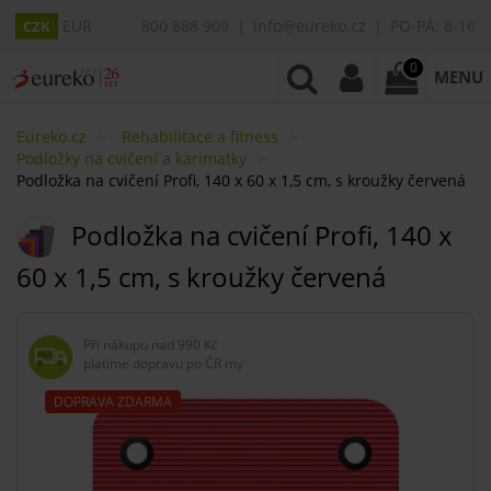
EUR
800 888 909
info@eureko.cz
PO-PÁ: 8-16
CZK
0
MENU
Eureko.cz
Rehabilitace a fitness
Podložky na cvičení a karimatky
Podložka na cvičení Profi, 140 x 60 x 1,5 cm, s kroužky červená
Podložka na cvičení Profi, 140 x
60 x 1,5 cm, s kroužky červená
Při nákupu nad
990 Kč
platíme dopravu po ČR my
DOPRAVA ZDARMA