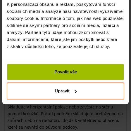
zajišťuje maximální hygienu a poskytuje antibakteriální
K personalizaci obsahu a reklam, poskytování funkcí
ochranu.
sociálních médií a analýze naší návštěvnosti využíváme
A když se přeci jen ušpiní? Prostě ji omyjete mýdlovou
soubory cookie. Informace o tom, jak náš web používáte,
vodou a je to.
sdílíme se svými partnery pro sociální média, inzerci a
analýzy. Partneři tyto údaje mohou zkombinovat s
Přidaný bonus - kroužky na zavěšení
dalšími informacemi, které jste jim poskytli nebo které
Znáte to také – podložka je super, ale kam ji po cvičení
získali v důsledku toho, že používáte jejich služby.
uložit? Přeci jen zabere nějaké místo. A když jich máte
více...
Máme pro vás skvělé řešení – praktická oka, se kterými
cvičební podložku snadno pověsíte na stěnu. Jeden snadný
Povolit vše
pohyb a máte klid. Váš provoz bude vypadat profesionálně
a uspořádaně.
Upravit
Péče o vaši podložku na cvičení
Skladujte v horizontální poloze nebo zavěste na stěnu
pomocí kroužků. Pokud podložku skladujete přeloženou na
šňůrách nebo na radiátoru, dojde k viditelnému otlačení,
které se nevrátí do původní podoby.