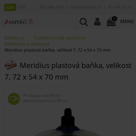
EUR
800 888 909
info@eureko.cz
PO-PÁ: 8-16
CZK
0
MENU
Eureko.cz
Tradiční čínská medicína
Baňkování a moxování
Meridius plastová baňka, velikost 7, 72 x 54 x 70 mm
Meridius plastová baňka, velikost
7, 72 x 54 x 70 mm
Při nákupu nad
990 Kč
platíme dopravu po ČR my