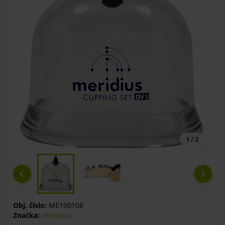
1 / 2
Obj. číslo:
ME100108
Značka:
Meridius