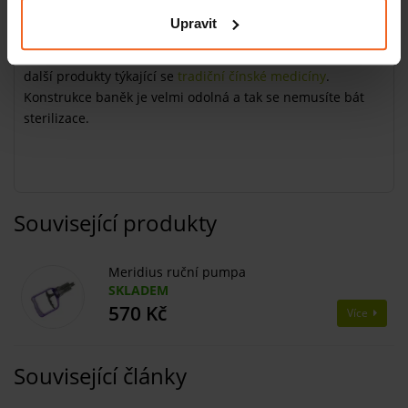
leteckého polykarbonátu se silikonovým ventilkem. Tuto
Upravit
top kvalitu a jednoduchou aplikaci vám zaručí prémiová
řada baněk firmy Meridius. Snadné používání zaručují i
další produkty týkající se
tradiční čínské medicíny
.
Konstrukce baněk je velmi odolná a tak se nemusíte bát
sterilizace.
Související produkty
Meridius ruční pumpa
SKLADEM
570 Kč
Více
Související články