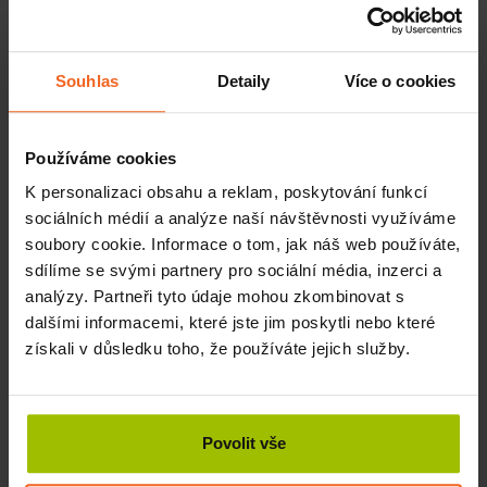
Doporučujeme
baňkovat chvilku předtím, než půjdete
spát.
Nedoporučujeme
baňkovat krátce po sportovním
výkonu či jídle.
Souhlas
Detaily
Více o cookies
Baňky lze použít i na jednotlivé bolestivé body
:
Baňky přikládejte stejným způsobem, jako je uvedený výše.
Používáme cookies
Prohledejte i okolí bolestivého místa, jestli tam nejsou další
K personalizaci obsahu a reklam, poskytování funkcí
ložiska bolesti. Aby byla léčba co nejúčinnější, přiložte
sociálních médií a analýze naší návštěvnosti využíváme
baňky i tam.
soubory cookie. Informace o tom, jak náš web používáte,
sdílíme se svými partnery pro sociální média, inzerci a
UPOZORNĚNÍ:
Silikonový ventilek na rozdíl od baněk při
analýzy. Partneři tyto údaje mohou zkombinovat s
sterilizaci postupně ztrácí své vlastnosti. Doporučujeme jej
dalšími informacemi, které jste jim poskytli nebo které
proto před každou sterilizací z baňky sundat.
získali v důsledku toho, že používáte jejich služby.
Baňky nejen se skvělou přilnavostí k
pokožce
Povolit vše
Vyzkoušejte ve svém provozu nejkvalitnější baňky z