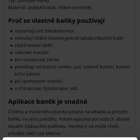
Typ: plastové baňky
Materiál: polykarbonát, silikon (ventilek)
Proč se vlastně baňky používají
nastartují váš metabolizmus
stimulují vitální bioenergetické (akupunkturní) body
zlepší krevní oběh
vakuové masáže
pro všeobecné zdraví
pomáhají od bolestí ramen, zad, svalové bolesti, bolesti
krční páteře
při sportovním zranění
u chiropraxe, fyzioterapie, atd.
Aplikace baněk je snadná
Čistého a osušeného klienta položte na lehátko a přiložte
baňku na jeho pokožku. Potom vypumpujte vzduch abyste
dosáhli žádoucího podtlaku. Nechte ji na místě chvíli
působit, stačí cca 5minut.