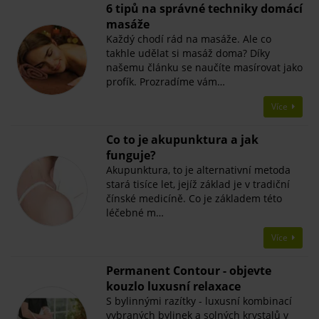
6 tipů na správné techniky domácí
masáže
Každý chodí rád na masáže. Ale co
takhle udělat si masáž doma? Díky
našemu článku se naučíte masírovat jako
profík. Prozradíme vám…
Více
Co to je akupunktura a jak
funguje?
Akupunktura, to je alternativní metoda
stará tisíce let, jejíž základ je v tradiční
čínské medicíně. Co je základem této
léčebné m…
Více
Permanent Contour - objevte
kouzlo luxusní relaxace
S bylinnými razítky - luxusní kombinací
vybraných bylinek a solných krystalů v