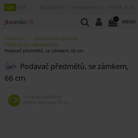
EUR
800 888 909
info@eureko.cz
PO-PÁ: 8-16
CZK
0
MENU
Eureko.cz
Zdravotnické potřeby
Pomůcky pro sebeobsluhu
Podavač předmětů, se zámkem, 66 cm
Podavač předmětů, se zámkem,
66 cm
Při nákupu nad
990 Kč
platíme dopravu po ČR my