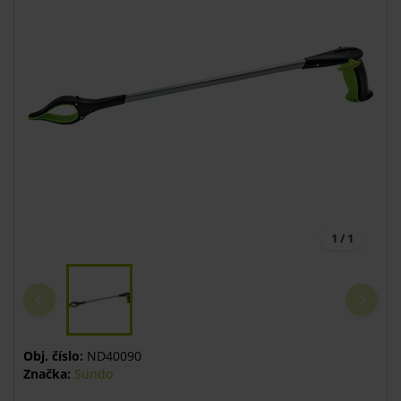
1 / 1
Obj. číslo:
ND40090
Značka:
Sundo