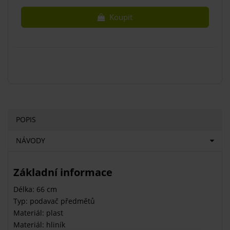
Koupit
POPIS
NÁVODY
Základní informace
Délka: 66 cm
Typ: podavač předmětů
Materiál: plast
Materiál: hliník