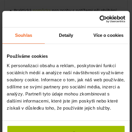
Praktická
pomůcka
pro osoby s potížemi při ohýbání
nebo špatnou jemnou motorikou
Otočné a protiskluzové kleštiny
Zámek na rukojeti
Souhlas
Detaily
Více o cookies
Podavač se zámkem
dopřeje komfort osobám se
zhoršenou pohyblivostí nebo úchopem a lidem, kteří mají
Používáme cookies
bolesti při ohýbání. Bude „prodlouženou rukou“ při
K personalizaci obsahu a reklam, poskytování funkcí
každodenním životě. Rukojeť je dobře tvarovaná a materiál
sociálních médií a analýze naší návštěvnosti využíváme
lehký.
Kleštiny jsou otočné a mají protiskluzový povrch
soubory cookie. Informace o tom, jak náš web používáte,
pro jistější úchop. Na rukojeti je umístěn zámek, který
sdílíme se svými partnery pro sociální média, inzerci a
zajistí sevření předmětu.
analýzy. Partneři tyto údaje mohou zkombinovat s
dalšími informacemi, které jste jim poskytli nebo které
získali v důsledku toho, že používáte jejich služby.
Související produkty
Podavač předmětů s gumovými koncovkami,
50 cm