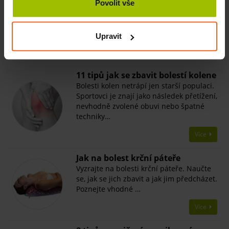
Povolit vše
SKLADEM
335 Kč
Více
Upravit
Související články
11 tipů jak se zbavit bolestí kolene
Bolesti kolen netrápí jen starší populaci.
Sportovci je znají jako následek přetížení,
nevhodně zvolené obuvi nebo špatné
techniky…
Více
Jak na bolest krční páteře
Vyzrajte na bolesti krční páteře. Naučte
se, jak se jich zbavit a jak jim předcházet.
Poznejte vhodné …
Více