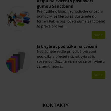
8 tipů na cvičení s posilovací
gumou Sanctband
Přemýšlíte o koupi jednoduché cvičební
pomůcky, se kterou se dostanete do
formy? Pak je posilovací guma Sanctband
to pravé pro vás…
Více
Jak vybrat podložku na cvičení
Nešlápněte vedle při volbě cvičební
podložky a přečtěte si, jak vybrat tu
správnou. Dozvíte se, na co se při výběru
zaměřit nebo j…
Více
KONTAKTY