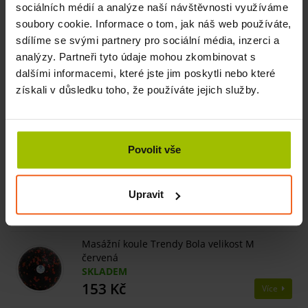
sociálních médií a analýze naší návštěvnosti využíváme
dokonalá
úleva
od bolesti a
účinná
práce svalů.
soubory cookie. Informace o tom, jak náš web používáte,
sdílíme se svými partnery pro sociální média, inzerci a
analýzy. Partneři tyto údaje mohou zkombinovat s
Související produkty
dalšími informacemi, které jste jim poskytli nebo které
získali v důsledku toho, že používáte jejich služby.
Masážní koule Trendy Bola velikost L modrá
SKLADEM
188 Kč
Více
Povolit vše
Masážní koule Trendy Bola velikost S šedá
SKLADEM
Upravit
129 Kč
Více
Masážní koule Trendy Bola velikost M
červená
SKLADEM
153 Kč
Více