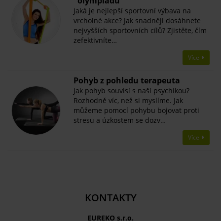
"olympiádu"
Jaká je nejlepší sportovní výbava na
vrcholné akce? Jak snadněji dosáhnete
nejvyšších sportovních cílů? Zjistěte, čím
zefektivníte…
Více
Pohyb z pohledu terapeuta
Jak pohyb souvisí s naší psychikou?
Rozhodně víc, než si myslíme. Jak
můžeme pomocí pohybu bojovat proti
stresu a úzkostem se dozv…
Více
KONTAKTY
EUREKO s.r.o.