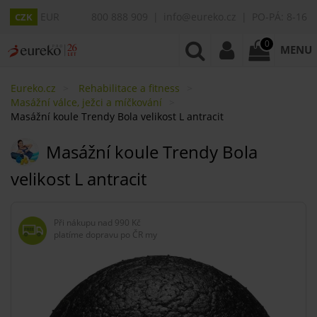
EUR
800 888 909
info@eureko.cz
PO-PÁ: 8-16
CZK
0
MENU
Eureko.cz
Rehabilitace a fitness
Masážní válce, ježci a míčkování
Masážní koule Trendy Bola velikost L antracit
Masážní koule Trendy Bola
velikost L antracit
Při nákupu nad
990 Kč
platíme dopravu po ČR my