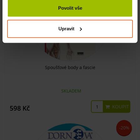
Povolit vše
Upravit
Spoušťové body a fascie
SKLADEM
KOUPIT
598 Kč
-20%