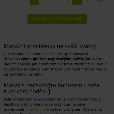
1
2
3
4
5
...
16
Další >
Zobrazit dalších 20 produktů
Masážní prostředky nejvyšší kvality
Jste terapeut a sháníte cenově dostupné masážní
přípravky
vyhovující těm nejpřísnějším měřítkům
? Nebo
hledáte způsob, jak v domácím prostředí zklidnit svou mysl a
osvěžit tělo po celodenním stresu? Sortiment firmy Eureko je
jasná trefa do černého.
Masáž s nečekaným bonusem – vaše
ruce vám poděkují
Kolik masáží denně provádíte? Ať už přijímáte jednotky či
desítky klientů, určitě při své práci oceníte naše
profesionální
masážní oleje
a krémy Spitzner. Díky svému