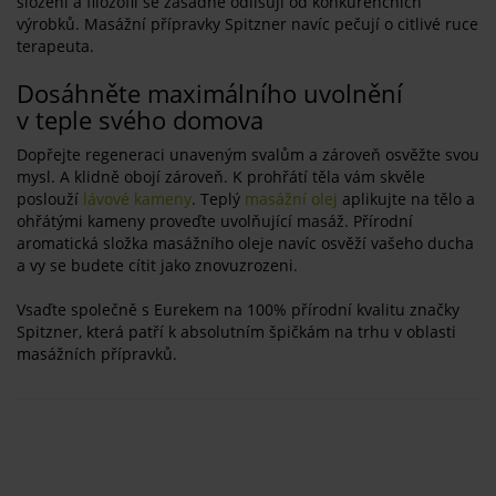
složení a filozofii se zásadně odlišují od konkurenčních
výrobků. Masážní přípravky Spitzner navíc pečují o citlivé ruce
terapeuta.
Dosáhněte maximálního uvolnění
v teple svého domova
Dopřejte regeneraci unaveným svalům a zároveň osvěžte svou
mysl. A klidně obojí zároveň. K prohřátí těla vám skvěle
poslouží
lávové kameny
. Teplý
masážní olej
aplikujte na tělo a
ohřátými kameny proveďte uvolňující masáž. Přírodní
aromatická složka masážního oleje navíc osvěží vašeho ducha
a vy se budete cítit jako znovuzrozeni.
Vsaďte společně s Eurekem na 100% přírodní kvalitu značky
Spitzner, která patří k absolutním špičkám na trhu v oblasti
masážních přípravků.