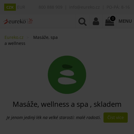
EUR
800 888 909
info@eureko.cz
PO-PÁ: 8-16
CZK
0
MENU
Eureko.cz
Masáže, spa
a wellness
Masáže, wellness a spa , skladem
Číst více
Je jenom jediný lék na velké starosti: malé radosti.